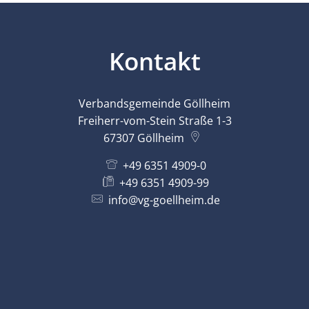
Lärmaktionsplan
Kontakt VG W
Ottersheim
Umwelt
Kontakt
Rüssingen
Modernisierungs-/Instandsetzungsma
Standenbühl
Verbandsgemeinde Göllheim
Kommunale Wärmeplanung
Freiherr-vom-Stein Straße 1-3
Weitersweiler
67307
Göllheim
Projekte
Zellertal
+49 6351 4909-0
+49 6351 4909-99
info@vg-goellheim.de