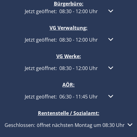
Bürgerbüro:
Klicken, um weitere Öffnungs- oder Schließzeit
Jetzt geöffnet:
08:30
-
12:00
Uhr
Von 08:30 bis
VG Verwaltung:
Klicken, um weitere Öffnungs- oder Schließzeit
Jetzt geöffnet:
08:30
-
12:00
Uhr
Von 08:30 bis
VG Werke:
Klicken, um weitere Öffnungs- oder Schließzeit
Jetzt geöffnet:
08:30
-
12:00
Uhr
Von 08:30 bis
AÖR:
Klicken, um weitere Öffnungs- oder Schließzeit
Jetzt geöffnet:
06:30
-
11:45
Uhr
Von 06:30 bis
Rentenstelle / Sozialamt:
Klicken, um weitere Öffnungs- oder Schließzeiten auszub
Geschlossen:
öffnet nächsten Montag um 08:30 Uhr