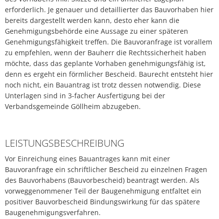
Lärmaktionsplan
Kontakt VG W
erforderlich. Je genauer und detaillierter das Bauvorhaben hier
Ottersheim
bereits dargestellt werden kann, desto eher kann die
Umwelt
Genehmigungsbehörde eine Aussage zu einer späteren
Genehmigungsfähigkeit treffen. Die Bauvoranfrage ist vorallem
Rüssingen
zu empfehlen, wenn der Bauherr die Rechtssicherheit haben
Modernisierungs-/Instandsetzungsma
möchte, dass das geplante Vorhaben genehmigungsfähig ist,
Standenbühl
denn es ergeht ein förmlicher Bescheid. Baurecht entsteht hier
Kommunale Wärmeplanung
noch nicht, ein Bauantrag ist trotz dessen notwendig. Diese
Weitersweiler
Unterlagen sind in 3-facher Ausfertigung bei der
Projekte
Verbandsgemeinde Göllheim abzugeben.
Zellertal
LEISTUNGSBESCHREIBUNG
Vor Einreichung eines Bauantrages kann mit einer
Bauvoranfrage ein schriftlicher Bescheid zu einzelnen Fragen
des Bauvorhabens (Bauvorbescheid) beantragt werden. Als
vorweggenommener Teil der Baugenehmigung entfaltet ein
positiver Bauvorbescheid Bindungswirkung für das spätere
Baugenehmigungsverfahren.