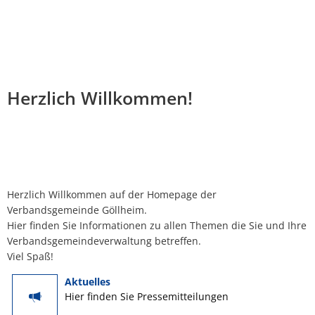
TOURISMUS & KULTUR
Rathaus
WOHNEN & BAUEN
VG WERKE
Portrait
GEMEINDEN
Aufgaben von A - Z
Bauanträge
Aktuelles
Entdecken & Erleben
Albisheim
Startseite
Herzlich Willkommen!
Online Dienste
Bauvoranfrage
Notfall- und
Wander- und Erlebniswege
Biedesheim
Bürgerbüro
Baugrundstücke
Wasserversor
Radwege
Bubenheim
Standesamt
Bauleitplanung
Abwasserbese
Partnergemeinde
Dreisen
Bürgerdienste
Denkmalschutz
Entgelte und 
Herzlich Willkommen auf der Homepage der
Veranstaltungen
Verbandsgemeinde Göllheim.
Einselthum
Kommunale Einrichtungen
Hier finden Sie Informationen zu allen Themen die Sie und Ihre
Vermietung und Verpachtung
Installateurve
Verbandsgemeindeverwaltung betreffen.
Gästeführungen
Göllheim
Viel Spaß!
Versorgung
Anträge und 
Gemeindebüchereien
Immesheim
Aktuelles
Städtebauförderung Göllheim
Satzungen
Hier finden Sie Pressemitteilungen
Gastgeber
Lautersheim