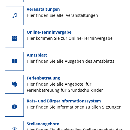
Lärmaktionsplan
Kontakt VG W
Veranstaltungen
Ottersheim
Hier finden Sie alle Veranstaltungen
Umwelt
Rüssingen
Modernisierungs-/Instandsetzungsma
Online-Terminvergabe
Hier kommen Sie zur Online-Terminvergabe
Standenbühl
Kommunale Wärmeplanung
Weitersweiler
Amtsblatt
Projekte
Hier finden Sie alle Ausgaben des Amtsblatts
Zellertal
Ferienbetreuung
Hier finden Sie alle Angebote für
Ferienbetreuung für Grundschulkinder
Rats- und Bürgerinformationssystem
Hier finden Sie Informationen zu allen Sitzungen
Stellenangebote
Hier finden Sie die aktuellen Stellenangebote der