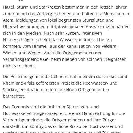
Lärmaktionsplan
Kontakt VG W
Hagel, Sturm und Starkregen bestimmen in den letzten Jahren
Ottersheim
zunehmend das Wettergeschehen und halten die Menschen in
Umwelt
Atem. Meldungen von lokal begrenzten Sturzfluten und
Rüssingen
Überschwemmungen mit katastrophalen Auswirkungen häufen
Modernisierungs-/Instandsetzungsma
sich in den Medien. Nach sehr kurzen, intensiven
Niederschlägen scheint das Wasser von überall her zu
Standenbühl
kommen, vom Himmel, aus der Kanalisation, von Feldern,
Kommunale Wärmeplanung
Wiesen und Wegen. Auch die Ortsgemeinden der
Weitersweiler
Verbandsgemeinde Göllheim blieben von solchen Ereignissen
Projekte
nicht verschont.
Zellertal
Die Verbandsgemeinde Göllheim hat in einem durch das Land
Rheinland-Pfalz geförderten Projekt die Hochwasser- und
Starkregensituation in den einzelnen Ortsgemeinden
betrachtet.
Das Ergebnis sind die örtlichen Starkregen- und
Hochwasservorsorgekonzepte, die eine Handreichung für die
Verbandsgemeinde, die Ortsgemeinden und ihre Bürger
darstellt, um künftig das örtliche Risiko bei Hochwasser und
Starkregen besser einschätzen zu können. Es soll für jeden