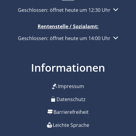
Klicken, um weitere Öffnungs- oder Schließzeiten 
Geschlossen:
öffnet heute um 12:30 Uhr
Rentenstelle / Sozialamt:
Klicken, um weitere Öffnungs- oder Schließzeiten 
Geschlossen:
öffnet heute um 14:00 Uhr
Informationen
Impressum
Datenschutz
Barrierefreiheit
Leichte Sprache