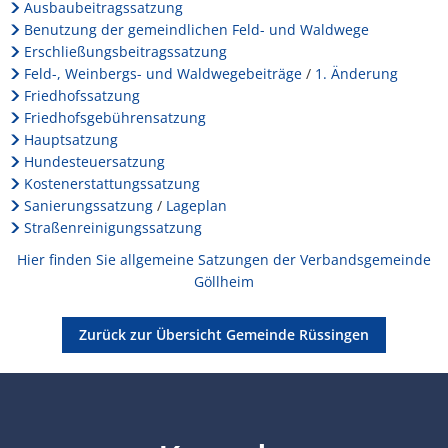
Gemeinde
Ausbaubeitragssatzung
Lärmaktionsplan
Kontakt VG W
Benutzung der gemeindlichen Feld- und Waldwege
Rüssingen
Ottersheim
Erschließungsbeitragssatzung
Umwelt
Feld-, Weinbergs- und Waldwegebeiträge
/
1. Änderung
Rüssingen
Friedhofssatzung
Modernisierungs-/Instandsetzungsma
Friedhofsgebührensatzung
Standenbühl
Hauptsatzung
Kommunale Wärmeplanung
Hundesteuersatzung
Weitersweiler
Kostenerstattungssatzung
Projekte
Sanierungssatzung
/
Lageplan
Straßenreinigungssatzung
Zellertal
Hier finden Sie allgemeine Satzungen der Verbandsgemeinde
Göllheim
Zurück zur Übersicht Gemeinde Rüssingen