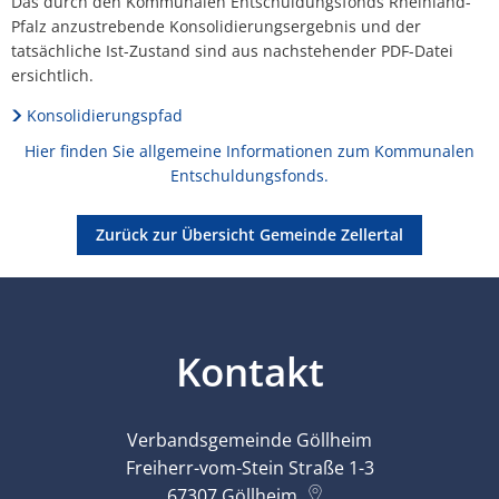
Das durch den Kommunalen Entschuldungsfonds Rheinland-
Pfalz anzustrebende Konsolidierungsergebnis und der
tatsächliche Ist-Zustand sind aus nachstehender PDF-Datei
ersichtlich.
Konsolidierungspfad
Hier finden Sie allgemeine Informationen zum Kommunalen
Entschuldungsfonds.
Zurück zur Übersicht Gemeinde Zellertal
Kontakt
Verbandsgemeinde Göllheim
Freiherr-vom-Stein Straße 1-3
67307
Göllheim