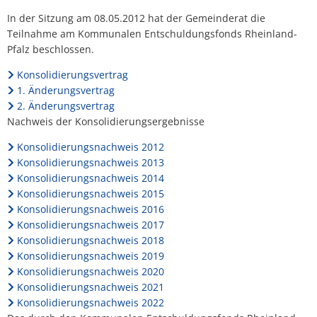
Lärmaktionsplan
Kontakt VG W
Zellertal
In der Sitzung am 08.05.2012 hat der Gemeinderat die
Ottersheim
Teilnahme am Kommunalen Entschuldungsfonds Rheinland-
Umwelt
Pfalz beschlossen.
Rüssingen
Konsolidierungsvertrag
Modernisierungs-/Instandsetzungsma
1. Änderungsvertrag
Standenbühl
2. Änderungsvertrag
Kommunale Wärmeplanung
Nachweis der Konsolidierungsergebnisse
Weitersweiler
Projekte
Konsolidierungsnachweis 2012
Zellertal
Konsolidierungsnachweis 2013
Konsolidierungsnachweis 2014
Konsolidierungsnachweis 2015
Konsolidierungsnachweis 2016
Konsolidierungsnachweis 2017
Konsolidierungsnachweis 2018
Konsolidierungsnachweis 2019
Konsolidierungsnachweis 2020
Konsolidierungsnachweis 2021
Konsolidierungsnachweis 2022