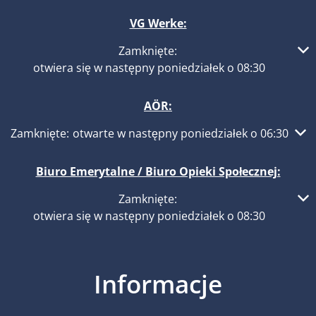
VG Werke:
Kliknij, aby ukryć inne godziny otwarcia lub zamknięcia
Zamknięte:
otwiera się w następny poniedziałek o 08:30
AÖR:
Kliknij, aby ukryć inne godziny otwarcia lub zamknięcia
Zamknięte:
otwarte w następny poniedziałek o 06:30
Biuro Emerytalne / Biuro Opieki Społecznej:
Kliknij, aby ukryć inne godziny otwarcia lub zamknięcia
Zamknięte:
otwiera się w następny poniedziałek o 08:30
Informacje