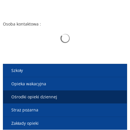
Osoba kontaktowa :
Wyniki wyszukiwania są ładow
Szkoły
Opieka wakacyjna
Ośrodki opieki dziennej
Straż pożarna
Zakłady opieki