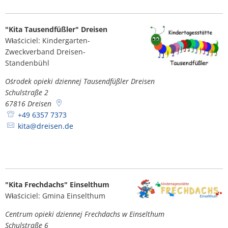
"Kita Tausendfüßler" Dreisen
Właściciel: Kindergarten-
Zweckverband Dreisen-
Standenbühl
Ośrodek opieki dziennej Tausendfüßler Dreisen
Schulstraße 2
67816
Dreisen
+49 6357 7373
kita@dreisen.de
"Kita Frechdachs" Einselthum
Właściciel: Gmina Einselthum
Centrum opieki dziennej Frechdachs w Einselthum
Schulstraße 6