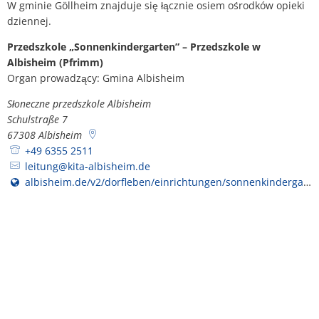
dziennej
W gminie Göllheim znajduje się łącznie osiem ośrodków opieki
Plan działania w sprawie hałasu
dziennej.
Kontakt VG Works
Ottersheim
Środowisko
Przedszkole „Sonnenkindergarten” – Przedszkole w
Albisheim (Pfrimm)
Ruessingen
Organ prowadzący: Gmina Albisheim
Działania modernizacyjne/napraw
Standenbühl
Słoneczne przedszkole Albisheim
Miejskie planowanie zaopatrzenia 
Schulstraße 7
Weitersweiler
67308
Albisheim
Projekty
+49 6355 2511
Zellertal
leitung@kita-albisheim.de
albisheim.de/v2/dorfleben/einrichtungen/sonnenkindergarten/