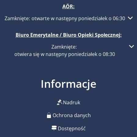
AÖR:
Kliknij, aby ukryć inne godziny otwarcia lub zamknięcia
Zamknięte:
otwarte w następny poniedziałek o 06:30
Biuro Emerytalne / Biuro Opieki Społecznej:
Kliknij, aby ukryć inne godziny otwarcia lub zamknięcia
Zamknięte:
otwiera się w następny poniedziałek o 08:30
Informacje
Nadruk
Ochrona danych
Dostępność