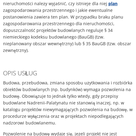
nieruchomości należy wyjaśnić, czy istnieje dla niej
plan
Plan działania w sprawie hałasu
zagospodarowania przestrzennego i jakie ewentualne
Kontakt VG Works
Ottersheim
postanowienia zawiera ten plan. W przypadku braku planu
Środowisko
zagospodarowania przestrzennego dla nieruchomości,
Ruessingen
dopuszczalność projektów budowlanych reguluje § 34
Działania modernizacyjne/napraw
niemieckiego kodeksu budowlanego (BauGB) (tzw.
Standenbühl
nieplanowany obszar wewnętrzny) lub § 35 BauGB (tzw. obszar
Miejskie planowanie zaopatrzenia 
zewnętrzny).
Weitersweiler
Projekty
Zellertal
OPIS USŁUG
Budowa, przebudowa, zmiana sposobu użytkowania i rozbiórka
obiektów budowlanych (np. budynków) wymaga pozwolenia na
budowę. Obowiązuje to jednak tylko wtedy, gdy przepisy
budowlane Nadrenii-Palatynatu nie stanowią inaczej, np. w
katalogu projektów niewymagających pozwolenia na budowę, w
procedurze wyłączenia oraz w projektach niepodlegających
nadzorowi budowlanemu.
Pozwolenie na budowę wydaje się, jeżeli projekt nie jest