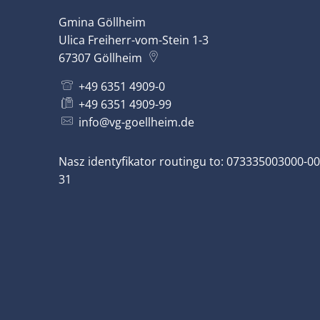
Gmina Göllheim
Ulica Freiherr-vom-Stein 1-3
67307
Göllheim
+49 6351 4909-0
+49 6351 4909-99
info@vg-goellheim.de
Nasz identyfikator routingu to: 073335003000-00
31