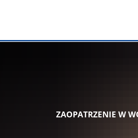
ADMINISTRA
Urząd Miast
Zadania od 
Usługi onlin
Biuro Porad
Urząd Stanu
ZAOPATRZENIE W 
Usługi dla o
Obiekty kom