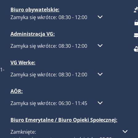
Biuro obywatelskie:
Kliknij, aby ukryć inne godziny otwarcia lub zamknięcia
Zamyka się wkrótce:
08:30
-
12:00
Od 08:30 do 12:00
Administracja VG:
Kliknij, aby ukryć inne godziny otwarcia lub zamknięcia
Zamyka się wkrótce:
08:30
-
12:00
Od 08:30 do 12:00
VG Werke:
1-
Kliknij, aby ukryć inne godziny otwarcia lub zamknięcia
Zamyka się wkrótce:
08:30
-
12:00
Od 08:30 do 12:00
AÖR:
Kliknij, aby ukryć inne godziny otwarcia lub zamknięcia
Zamyka się wkrótce:
06:30
-
11:45
Od 06:30 do 11:45
Biuro Emerytalne / Biuro Opieki Społecznej:
Kliknij, aby ukryć inne godziny otwarcia lub zamknięcia
Zamknięte: