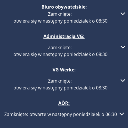
Biuro obywatelskie:
Kliknij, aby ukryć inne godziny otwarcia lub zamknięcia
Zamknięte:
otwiera się w następny poniedziałek o 08:30
Administracja VG:
Kliknij, aby ukryć inne godziny otwarcia lub zamknięcia
Zamknięte:
otwiera się w następny poniedziałek o 08:30
VG Werke:
Kliknij, aby ukryć inne godziny otwarcia lub zamknięcia
Zamknięte:
otwiera się w następny poniedziałek o 08:30
AÖR:
Kliknij, aby ukryć inne godziny otwarcia lub zamknięcia
Zamknięte:
otwarte w następny poniedziałek o 06:30