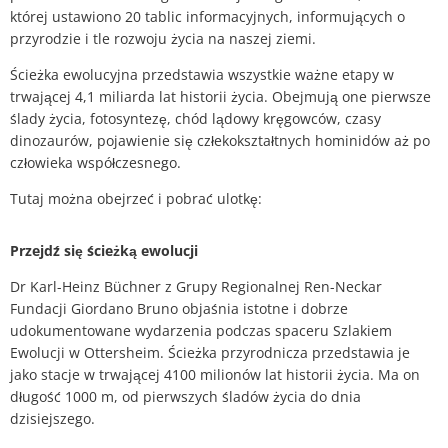
Plan działania w sprawie hałasu
której ustawiono 20 tablic informacyjnych, informujących o
przyrodzie i tle rozwoju życia na naszej ziemi.
Kontakt VG Works
Ottersheim
Środowisko
Ścieżka ewolucyjna przedstawia wszystkie ważne etapy w
Ruessingen
trwającej 4,1 miliarda lat historii życia. Obejmują one pierwsze
Działania modernizacyjne/napraw
ślady życia, fotosyntezę, chód lądowy kręgowców, czasy
Standenbühl
dinozaurów, pojawienie się człekokształtnych hominidów aż po
Miejskie planowanie zaopatrzenia 
człowieka współczesnego.
Weitersweiler
Tutaj można obejrzeć i pobrać ulotkę:
Projekty
Zellertal
Przejdź się ścieżką ewolucji
Dr Karl-Heinz Büchner z Grupy Regionalnej Ren-Neckar
Fundacji Giordano Bruno objaśnia istotne i dobrze
udokumentowane wydarzenia podczas spaceru Szlakiem
Ewolucji w Ottersheim. Ścieżka przyrodnicza przedstawia je
jako stacje w trwającej 4100 milionów lat historii życia. Ma on
długość 1000 m, od pierwszych śladów życia do dnia
dzisiejszego.