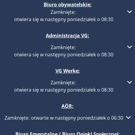
Biuro obywatelskie:
Kliknij, aby ukryć inne godziny otwarcia lub zamknięcia
Zamknięte:
otwiera się w następny poniedziałek o 08:30
Administracja VG:
Kliknij, aby ukryć inne godziny otwarcia lub zamknięcia
Zamknięte:
otwiera się w następny poniedziałek o 08:30
VG Werke:
Kliknij, aby ukryć inne godziny otwarcia lub zamknięcia
Zamknięte:
otwiera się w następny poniedziałek o 08:30
AÖR:
Kliknij, aby ukryć inne godziny otwarcia lub zamknięcia
Zamknięte:
otwarte w następny poniedziałek o 06:30
Biuro Emerytalne / Biuro Opieki Społecznej: