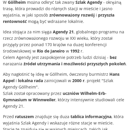
W
Göllheim
można odkryć tak zwany
Szlak Agendy
- okrężną
Plan działania w sprawie hałasu
trasę, która prowadzi do różnych stacji w mieście i jasno
Kontakt VG Works
Ottersheim
wyjaśnia, w jaki sposób
zrównoważony rozwój
i
przyszła
Środowisko
rentowność
mogą być wdrażane lokalnie.
Ruessingen
Idea stojąca za nim sięga
Agendy 21
Działania modernizacyjne/napraw
, globalnego programu na
rzecz zrównoważonego rozwoju w XXI wieku, który został
Standenbühl
przyjęty przez ponad 170 krajów na dużej konferencji
Miejskie planowanie zaopatrzenia 
środowiskowej w
Rio de Janeiro
w
1992
r.
Weitersweiler
Celem Agendy jest zaspokojenie potrzeb ludzi dzisiaj -
bez
Projekty
narażania
źródeł utrzymania i możliwości przyszłych pokoleń
.
Zellertal
Aby nagłośnić tę ideę w Göllheim, ówczesny burmistrz
Hans
Appel
i
lokalna rada
zainicjowali w
2000 r
. projekt "Szlak
Agendy Göllheim".
Szlak został opracowany przez
uczniów Wilhelm-Erb-
Gymnasium w Winnweiler
, którzy intensywnie studiowali cele
Agendy 21.
Przed
ratuszem
znajduje się duża
tablica informacyjna
, która
wyjaśnia Szlak Agendy i wskazuje różne stacje w mieście.
Stacje te znajdują się w ważnych miejscach, takich jak