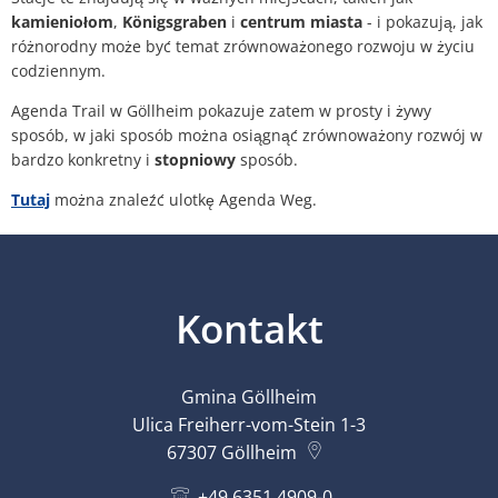
kamieniołom
,
Königsgraben
i
centrum miasta
- i pokazują, jak
różnorodny może być temat zrównoważonego rozwoju w życiu
codziennym.
Agenda Trail w Göllheim pokazuje zatem w prosty i żywy
sposób, w jaki sposób można osiągnąć zrównoważony rozwój w
bardzo konkretny i
stopniowy
sposób.
Tutaj
można znaleźć ulotkę Agenda Weg.
Kontakt
Gmina Göllheim
Ulica Freiherr-vom-Stein 1-3
67307
Göllheim
+49 6351 4909-0