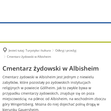
TURYSTYKA I KULTURA
Urząd Miasta
ŻYCIE I BUDOWNICTWO
Portret
VG WORKS
SPOŁECZNOŚCI
Zadania od A do Z
Zastosowania budowlane
Odkryj i przeżyj
Wiadomości
Albisheim
Usługi online
Wstępne zgłoszenie budowy
Szlaki turystyczne i przygodowe
Numer alarmowy i numer awarii
Biedesheim
Biuro Porad Obywatelskich
Działki budowlane
Ścieżki rowerowe
Jesteś tutaj:
Turystyka i kultura
Odkryj i przeżyj
Zaopatrzenie w wodę
Bubenheim
Urząd Stanu Cywilnego
Planowanie przestrzenne w miast
Cmentarz żydowski w Albisheim
Społeczność partnerska
Odprowadzanie ścieków
Dreisen
Cmentarz
Cmentarz żydowski w Albisheim
Usługi dla obywateli
Ochrona zabytków
Wydarzenia
Opłaty i taryfy
Einselthum
żydowski
Cmentarz żydowski w Albisheim jest jednym z niewielu
Obiekty komunalne
Wynajem i dzierżawa
zabytków, które pozostały po żydowskich instytucjach
w
Wycieczki z przewodnikiem
Katalog instalatora
Göllheim
religijnych w powiecie Göllheim. Jak to zwykle bywa w
Dostawa
Albisheim
przypadku cmentarzy żydowskich, znajduje się on poza
Biblioteki wspólnotowe
Wnioski i formularze
Immesheim
miejscowością: na północ od Albisheim, na wschodnim zboczu
Promocja rozwoju miasta Göllheim
góry Wingertsberg. Można do niej dojechać polną drogą w
Host
Statuty
Lautersheim
kierunku Gauersheim.