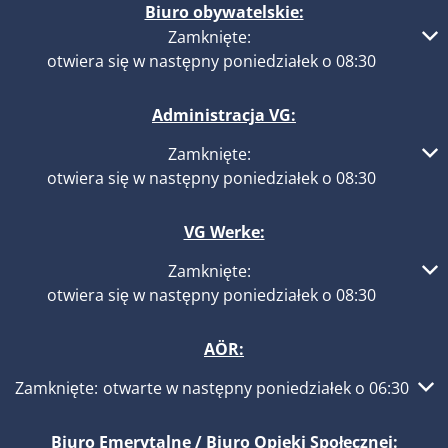
Biuro obywatelskie:
Kliknij, aby ukryć inne godziny otwarcia lub zamknięcia
Zamknięte:
otwiera się w następny poniedziałek o 08:30
Administracja VG:
Kliknij, aby ukryć inne godziny otwarcia lub zamknięcia
Zamknięte:
otwiera się w następny poniedziałek o 08:30
VG Werke:
Kliknij, aby ukryć inne godziny otwarcia lub zamknięcia
Zamknięte:
otwiera się w następny poniedziałek o 08:30
AÖR:
Kliknij, aby ukryć inne godziny otwarcia lub zamknięcia
Zamknięte:
otwarte w następny poniedziałek o 06:30
Biuro Emerytalne / Biuro Opieki Społecznej: