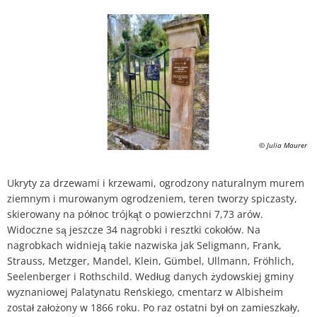
Plan działania w sprawie hałasu
Kontakt VG Works
Ottersheim
Środowisko
Ruessingen
Działania modernizacyjne/napraw
Standenbühl
Miejskie planowanie zaopatrzenia 
Weitersweiler
Projekty
© Julia Maurer
Zellertal
Ukryty za drzewami i krzewami, ogrodzony naturalnym murem
ziemnym i murowanym ogrodzeniem, teren tworzy spiczasty,
skierowany na północ trójkąt o powierzchni 7,73 arów.
Widoczne są jeszcze 34 nagrobki i resztki cokołów. Na
nagrobkach widnieją takie nazwiska jak Seligmann, Frank,
Strauss, Metzger, Mandel, Klein, Gümbel, Ullmann, Fröhlich,
Seelenberger i Rothschild. Według danych żydowskiej gminy
wyznaniowej Palatynatu Reńskiego, cmentarz w Albisheim
został założony w 1866 roku. Po raz ostatni był on zamieszkały,